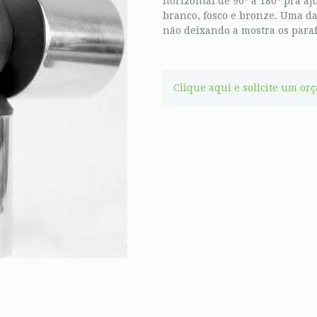
horizontal de 90º a 180º pra aj
branco, fosco e bronze. Uma d
não deixando a mostra os paraf
Clique aqui e solicite um or