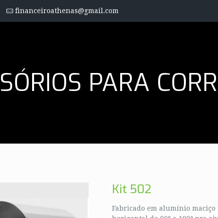
financeiroathenas@gmail.com
SÓRIOS PARA COR
Kit 502
Fabricado em alumínio maciço 