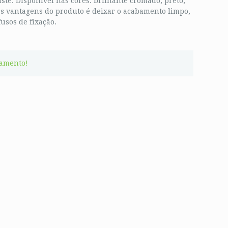
uste. Disponível nas cores: brilhante cromado, preto,
as vantagens do produto é deixar o acabamento limpo,
usos de fixação.
çamento!