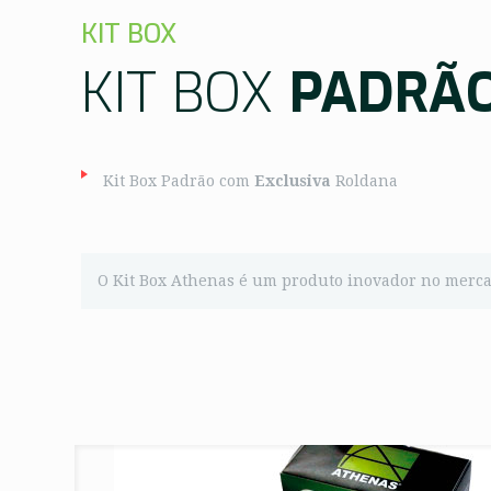
KIT BOX
KIT BOX
PADRÃ
Kit Box Padrão com
Exclusiva
Roldana
O Kit Box Athenas é um produto inovador no mercad