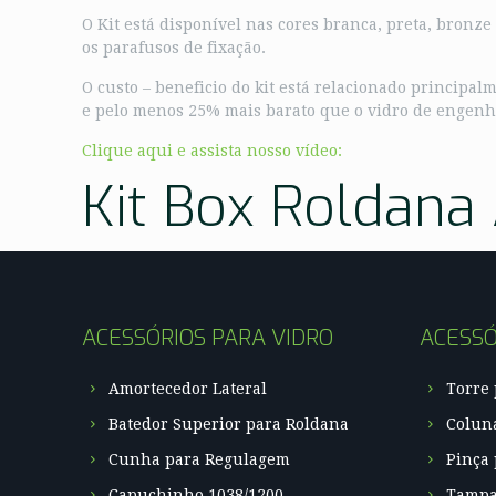
O Kit está disponível nas cores branca, preta, bronz
os parafusos de fixação.
O custo – beneficio do kit está relacionado principa
e pelo menos 25% mais barato que o vidro de engenh
Clique aqui e assista nosso vídeo:
Kit Box Roldana
ACESSÓRIOS PARA VIDRO
ACESSÓ
Amortecedor Lateral
Torre
Batedor Superior para Roldana
Colun
Cunha para Regulagem
Pinça 
Capuchinho 1038/1200
Tamp