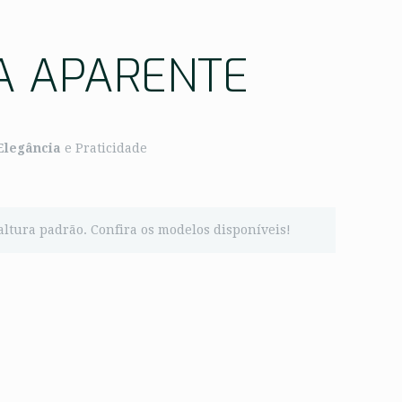
 APARENTE
Elegância
e Praticidade
altura padrão. Confira os modelos disponíveis!