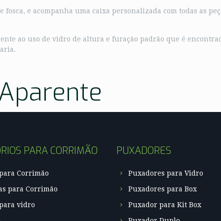
e e fosca, e acompanha uma caixa personalizada com todas as pe
lmente ao uso de vidro de altura e furação padrão que é encontra
aria.
 Aparente
RIOS PARA CORRIMÃO
PUXADORES
 para Corrimão
Puxadores para Vidro
as para Corrimão
Puxadores para Box
para vidro
Puxador para Kit Box
a
Puxador Duplo