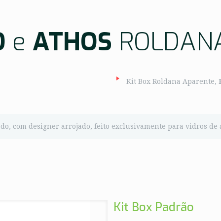
O
e
ATHOS
ROLDANA
Kit Box Roldana Aparente,
o, com designer arrojado, feito exclusivamente para vidros de 
Kit Box Padrão