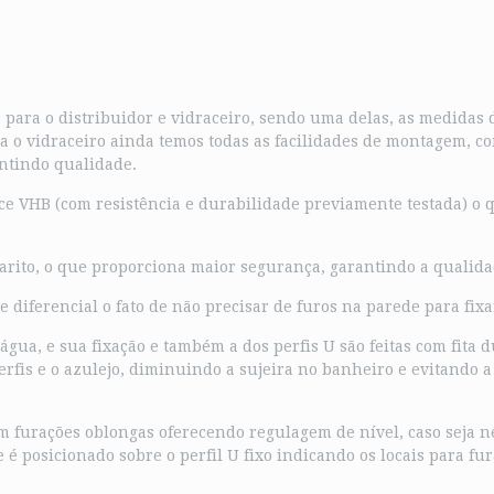
 para o distribuidor e vidraceiro, sendo uma delas, as medidas d
a o vidraceiro ainda temos todas as facilidades de montagem, c
antindo qualidade.
face VHB (com resistência e durabilidade previamente testada) o
arito, o que proporciona maior segurança, garantindo a qualida
diferencial o fato de não precisar de furos na parede para fixar 
a água, e sua fixação e também a dos perfis U são feitas com fita
rfis e o azulejo, diminuindo a sujeira no banheiro e evitando a
 furações oblongas oferecendo regulagem de nível, caso seja nec
 é posicionado sobre o perfil U fixo indicando os locais para f