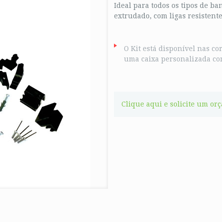
Ideal para todos os tipos de b
extrudado, com ligas resistente
O Kit está disponível nas co
uma caixa personalizada com
Clique aqui e solicite um or