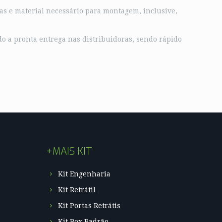
ças e material necessário para montagem, inclusive,
do a pronta entrega nas distribuidoras, sendo rápido
+MAIS KIT
Kit Engenharia
Kit Retrátil
Kit Portas Retrátis
Kit Box Padrão