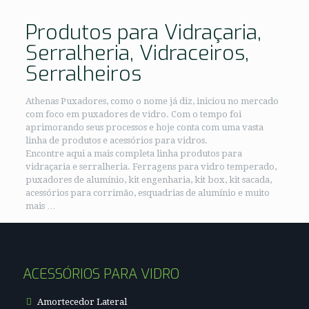
Produtos para Vidraçaria,
Serralheria, Vidraceiros,
Serralheiros
Athenas Puxadores, como o nome já diz, iniciou no mercado
com foco em puxadores de vidro. Com o tempo foi
aprimorando seus processos e hoje conta com uma vasta
linha de produtos e acessórios para vidros.
Encontre aqui a mais completa linha produtos para
vidraçaria e serralheria. Ferragens para vidro temperado,
puxadores de alumínio, kit engenharia, kit box, kit sacada,
acessórios para corrimão, esquadrias de alumínio e muito
mais …
ACESSÓRIOS PARA VIDRO
Amortecedor Lateral